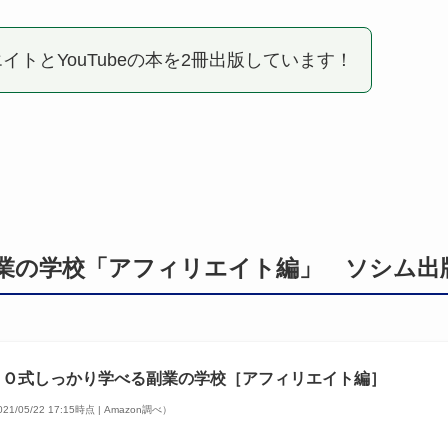
イトとYouTubeの本を2冊出版しています！
業の学校「アフィリエイト編」 ソシム出
ＫＯ式しっかり学べる副業の学校［アフィリエイト編］
21/05/22 17:15時点 | Amazon調べ）