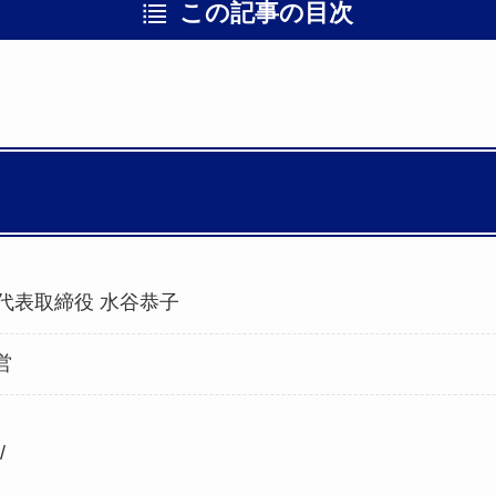
この記事の目次
g 代表取締役 水谷恭子
営
/