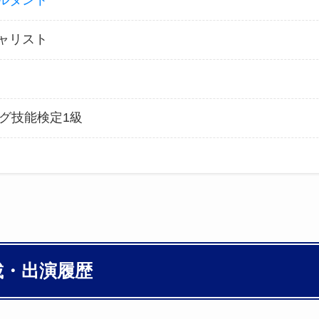
ルタント
ャリスト
グ技能検定1級
載・出演履歴