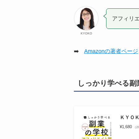
アフィリエ
KYOKO
➡️
Amazonの著者ページ
しっかり学べる副
ＫＹＯ
¥1,680
（20